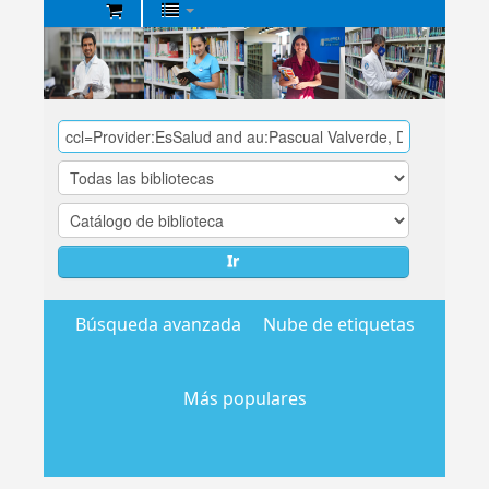
Biblioteca
Central
EsSalud
Ir
Búsqueda avanzada
Nube de etiquetas
Más populares