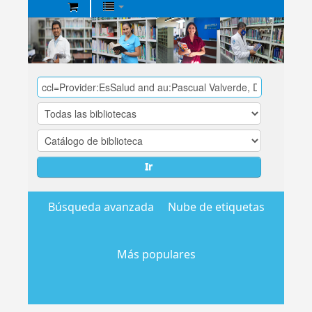
Biblioteca
Central
EsSalud
Ir
Búsqueda avanzada
Nube de etiquetas
Más populares