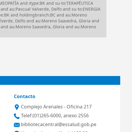
HOMEOPATÍA and itype:BK and su-to:TERAPÉUTICA
nd au:Pascual Valverde, Delfo and su-to:ENERGIA
ype:BK and holdingbranch:BC and au:Moreno
erde, Delfo and au:Moreno Saavedra, Gloria and
 and au:Moreno Saavedra, Gloria and au:Moreno
Contacto
Complejo Arenales - Oficina 217
Telef:(01)265-6000, anexo 2556
bibliotecacentral@essalud.gob.pe