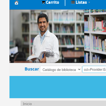
Carrito
Listas
Biblioteca
Central
EsSalud
Buscar
Inicio
›