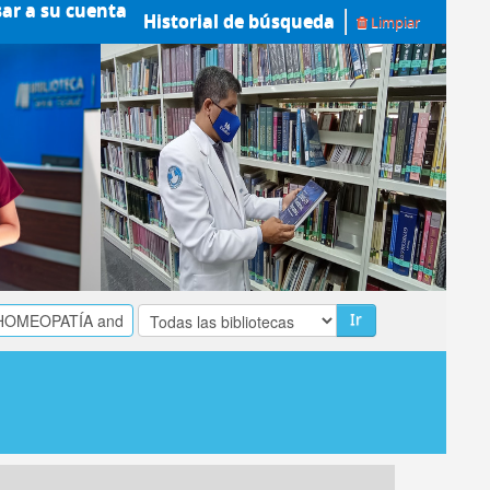
sar a su cuenta
Historial de búsqueda
Limpiar
Ir