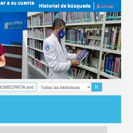
sar a su cuenta
Historial de búsqueda
Limpiar
Ir