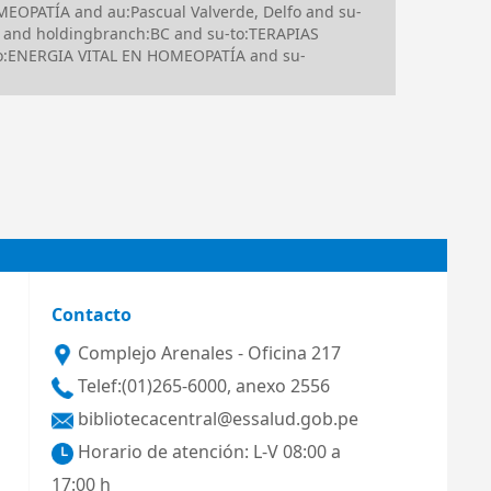
MEOPATÍA and au:Pascual Valverde, Delfo and su-
and holdingbranch:BC and su-to:TERAPIAS
to:ENERGIA VITAL EN HOMEOPATÍA and su-
Contacto
Complejo Arenales - Oficina 217
Telef:(01)265-6000, anexo 2556
bibliotecacentral@essalud.gob.pe
Horario de atención: L-V 08:00 a
17:00 h