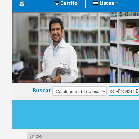
Carrito
Listas
Biblioteca
Central
EsSalud
Buscar
Inicio
›