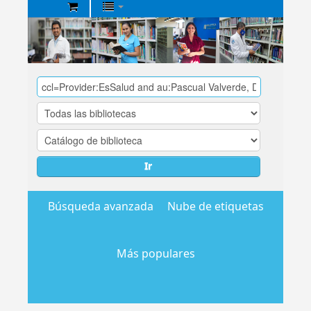
Biblioteca
Central
EsSalud
Ir
Búsqueda avanzada
Nube de etiquetas
Más populares