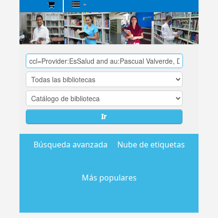
Biblioteca
Central
EsSalud
Ir
Búsqueda avanzada
Nube de etiquetas
Más populares