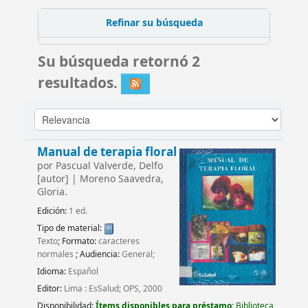
Refinar su búsqueda
Su búsqueda retornó 2
resultados.
Manual de terapia floral
por
Pascual Valverde, Delfo
[autor]
|
Moreno Saavedra,
Gloria.
Edición:
1 ed.
Tipo de material:
Texto
; Formato:
caracteres
normales
; Audiencia:
General;
Idioma:
Español
Editor:
Lima : EsSalud; OPS, 2000
Disponibilidad:
Ítems disponibles para préstamo:
Biblioteca