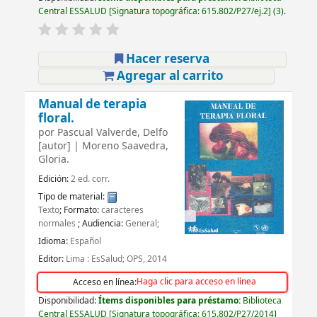
Central ESSALUD
Signatura topográfica:
615.802/P27/ej.2
(3).
Hacer reserva
Agregar al carrito
Manual de terapia
floral.
por
Pascual Valverde, Delfo
[autor]
|
Moreno Saavedra,
Gloria.
Edición:
2 ed. corr.
Tipo de material:
Texto
; Formato:
caracteres
normales
; Audiencia:
General;
Idioma:
Español
Editor:
Lima : EsSalud; OPS, 2014
Haga clic para acceso en línea
Acceso en línea:
Disponibilidad:
Ítems disponibles para préstamo:
Biblioteca
Central ESSALUD
Signatura topográfica:
615.802/P27/2014