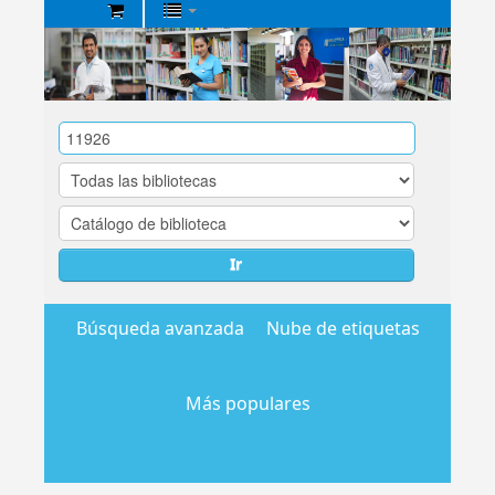
Biblioteca
Central
EsSalud
Ir
Búsqueda avanzada
Nube de etiquetas
Más populares