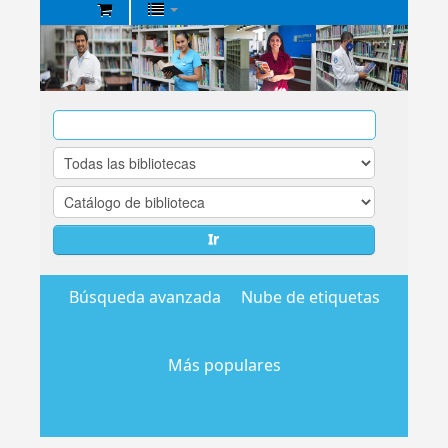
Biblioteca
Central
EsSalud
Ir
Búsqueda avanzada
Nube de etiquetas
Más populares